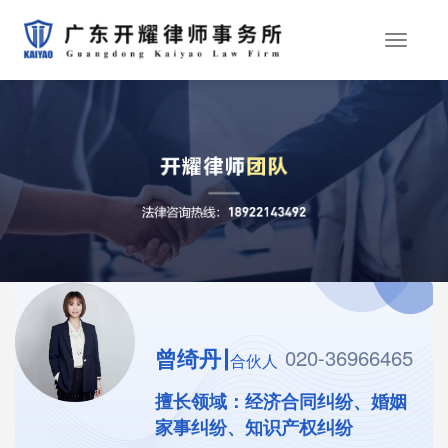
首
页
曾绮丹
020-36966465
合伙人
擅长领域：经济合同纠纷、婚姻
家事纠纷、知识产权纠纷